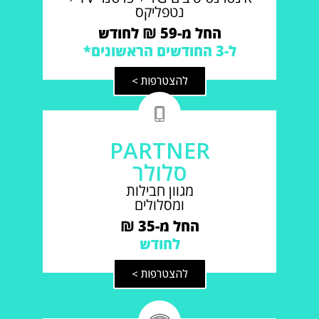
נטפליקס
החל מ-59 ₪ לחודש
ל-3 החודשים הראשונים*
להצטרפות >
PARTNER
סלולר
מגוון חבילות
ומסלולים
החל מ-35 ₪
לחודש
להצטרפות >