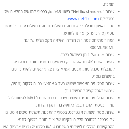
תומכת.
שירות "Netflix standard" בשווי 54.9 ₪, בכפוף לתנאיה המלאים של
נטפליקס
www.netflix.com
.
ממיר ראשון בחבילה ללא תוספת תשלום. תוספת תשלום עבור כל ממיר
נוסף (סה"כ עד 5) 15 ₪ לחודש.
המחיר מתייחס למהירות הורדה והעלאה מקסימלית של עד
300Mb/30Mb.
שירות Partner ניתן בישראל בלבד.
צפייה באיכות 4K תתאפשר רק באמצעות מסכים תומכים וכפופה
למגבלות טכנולוגיות, תכנים ואפליקציות צד ג׳ עשויים להיות כרוכים
בתשלום נוסף.
שירות הטלוויזיה מאפשר שימוש בעד 5 אמצעי צפייה ללקוח (ממיר,
שימוש באפליקציה למכשיר נייד).
שירות הטלוויזיה מחייב תשתית אינטרנט במהירות Mb10 לפחות לכל
ממיר וכניסת HDMI בכל טלוויזיה בה יותקן השירות.
שירות ספק תשתית אינטרנט, בכפוף להתכנות תשתית סיבים אופטיים
של פרטנר בכתובת הלקוח ובקיומו של ציוד תומך. בכפוף לתנאי
ההתקשרות הכלליים לשירותי האינטרנט ו/או טלפוניה (פנים ארצית) ו/או