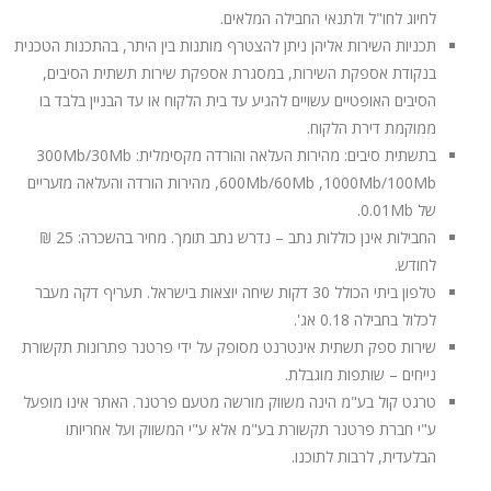
לחיוג לחו"ל ולתנאי החבילה המלאים.
תכניות השירות אליהן ניתן להצטרף מותנות בין היתר, בהתכנות הטכנית
בנקודת אספקת השירות, במסגרת אספקת שירות תשתית הסיבים,
הסיבים האופטיים עשויים להגיע עד בית הלקוח או עד הבניין בלבד בו
ממוקמת דירת הלקוח.
בתשתית סיבים: מהירות העלאה והורדה מקסימלית: 300Mb/30Mb
,600Mb/60Mb ,1000Mb/100Mb מהירות הורדה והעלאה מזעריים
של 0.01Mb.
החבילות אינן כוללות נתב – נדרש נתב תומך. מחיר בהשכרה: 25 ₪
לחודש.
טלפון ביתי הכולל 30 דקות שיחה יוצאות בישראל. תעריף דקה מעבר
לכלול בחבילה 0.18 אג'.
שירות ספק תשתית אינטרנט מסופק על ידי פרטנר פתרונות תקשורת
נייחים – שותפות מוגבלת.
טרגט קול בע"מ הינה משווק מורשה מטעם פרטנר. האתר אינו מופעל
ע"י חברת פרטנר תקשורת בע"מ אלא ע"י המשווק ועל אחריותו
הבלעדית, לרבות לתוכנו.