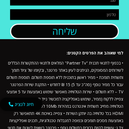
שליחה
למי שאוהב את הפרטים הקטנים:
• בכפוף לתנאי תכנית "Partner Tv" המלאים ולתנאי ההתקשרות הכללים
לשירותים המסופקים, הניתנים לעיון באתר פרטנר, ובקיומו של ציוד תומך
ותשתית תומכת • ממיר ראשון בתוכנית ללא תוספת תשלום. תוספת תשלום
עבור כל ממיר נוסף (סה"כ עד 5) 15 ₪ לחודש • התקנת שירות הפרטנר
TV – ללא תשלום • שירות הטלוויזיה מאפשר שימוש באמצעות עד 5 אמצעי
צפייה ללקוח (ממיר, שימוש באפליקציה למכשיר נייד תומך) • שירות
חיוג לנציג
הטלוויזיה מחייב תשתית אינטרנט במהירות 10Mb לפחות לכל ממיר וכניסת
HDMI בכל טלוויזיה בה יותקן השירות • צפייה באיכות 4K תתאפשר רק
באמצעות מסכים תומכים וכפופה למגבלות טכנולוגיות, תכנים ואפליקציות
צד ג׳ עשויים להיות כרוכים בתשלום נוסף • פרטנר רשאית לשנות את תנאי